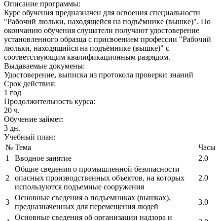
Описание программы:
Курс обучения предназначен для освоения специальности
"Рабочий люльки, находящейся на подъёмнике (вышке)". По
окончанию обучения слушатели получают удостоверение
установленного образца с присвоением профессии "Рабочий
люльки, находящийся на подъёмнике (вышке)" с
соответствующим квалификационным разрядом.
Выдаваемые докумены:
Удостоверение, выписка из протокола проверки знаний
Срок действия:
1 год
Продолжительность курса:
20 ч.
Обучение займет:
3 дн.
Учебный план:
№
Тема
Часы
1
Вводное занятие
2.0
Общие сведения о промышленной безопасности
2
опасных производственных объектов, на которых
2.0
используются подъемные сооружения
Основные сведения о подъемниках (вышках),
3
3.0
предназначенных для перемещения людей
Основные сведения об организации надзора и