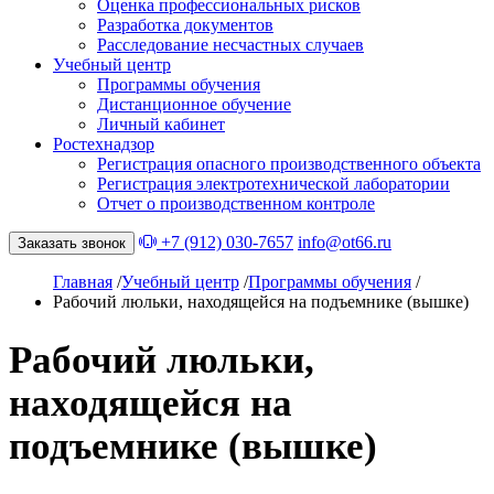
Оценка профессиональных рисков
Разработка документов
Расследование несчастных случаев
Учебный центр
Программы обучения
Дистанционное обучение
Личный кабинет
Ростехнадзор
Регистрация опасного производственного объекта
Регистрация электротехнической лаборатории
Отчет о производственном контроле
+7 (912) 030-7657
info@ot66.ru
Заказать звонок
Главная
/
Учебный центр
/
Программы обучения
/
Рабочий люльки, находящейся на подъемнике (вышке)
Рабочий люльки,
находящейся на
подъемнике (вышке)