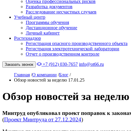
Оценка профессиональных рисков
Разработка документов
Расследование несчастных случаев
Учебный центр
Программы обучения
Дистанционное обучение
Личный кабинет
Ростехнадзор
Регистрация опасного производственного объекта
Регистрация электротехнической лаборатории
Отчет о производственном контроле
+7 (912) 030-7657
info@ot66.ru
Заказать звонок
Главная
/
О компании
/
Блог
/
Обзор новостей за неделю 17.01.25
Обзор новостей за неделю 
Минтруд опубликовал проект поправок к закона
(
Проект Минтруда от 27.12.2024
)