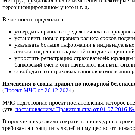
Минтруд предложил внести изменения в некоторые зак
персонифицированном учете и т. д.
В частности, предложили:
утвердить правила определения класса профриск
установить новые правила расчета сроков подач
указывать больше информации в индивидуальном
а также сведения о надомной или дистанционной 
упростить регистрацию страхователей: юрлицам н
банковский счет и они начисляют выплаты физли
освободить от страховых взносов компенсации 
Изменения в своды правил по пожарной безопасно
(
Проект МЧС от 26.12.2024
)
МЧС подготовило проект постановления, которое вне
(утв.
постановлением Правительства от 01.07.2016 №
В проекте предложили сократить процедурные сроки 
требования и защитить людей и имущество от пожаро